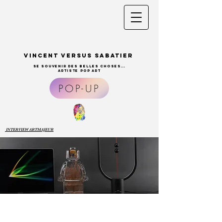
Vincent VerSus Sabatier
se souvenir des belles choses...
ARTISTE pop ART
POP-UP
INTERVIEW ARTMAJEUR